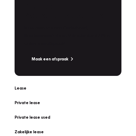
Plan een
Werkplaatsafspraak
Is uw auto toe aan Onderhoud,
Bandenwissel of een Vakantiecheck? Plan
online een afspraak!
Maak een afspraak
Lease
Private lease
Private lease used
Zakelijke lease