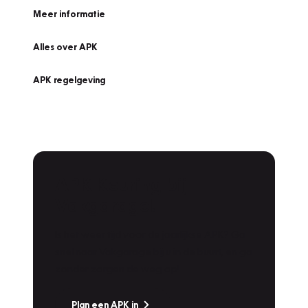
Meer informatie
Alles over APK
APK regelgeving
APK Keuring bij
Vakgarage!
Is het weer tijd voor de jaarlijkse APK? Ga
snel naar Vakgarage bij u in de buurt, en ga
zonder zorgen de weg op!
Plan een APK in