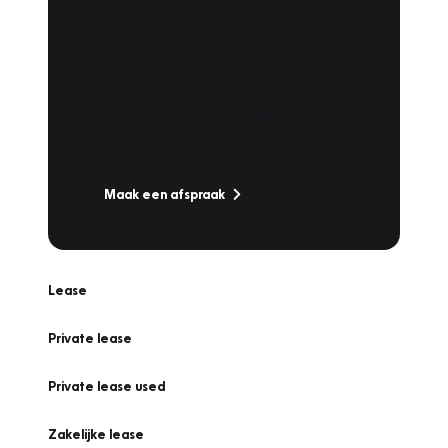
Plan een
Werkplaatsafspraak
Is uw auto toe aan Onderhoud,
Bandenwissel of een Vakantiecheck? Plan
online een afspraak!
Maak een afspraak
Lease
Private lease
Private lease used
Zakelijke lease