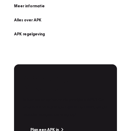
Meer informatie
Alles over APK
APK regelgeving
APK Keuring bij
Vakgarage!
Is het weer tijd voor de jaarlijkse APK? Ga
snel naar Vakgarage bij u in de buurt, en ga
zonder zorgen de weg op!
Plan een APK in