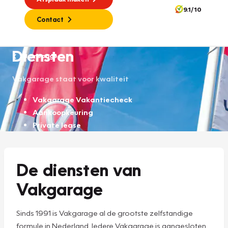
9.1/10
Contact
Diensten
Homepage
Vakgarage staat voor kwaliteit
Vakgarage Vakantiecheck
Aankoopkeuring
Private lease
De diensten van
Vakgarage
Sinds 1991 is Vakgarage al de grootste zelfstandige
formule in Nederland. Iedere Vakgarage is aangesloten