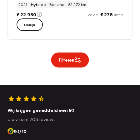
2021
Hybride - Benzine
82.272 km
€ 22.950
€ 278
of v.a.
/mnd
Bekijk
Filteren
Wij krijgen gemiddeld een 9.1
o.b.v. ruim 209 reviews
9.1/10