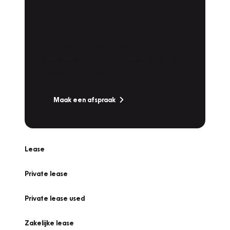
Plan een
Werkplaatsafspraak
Is uw auto toe aan Onderhoud,
Bandenwissel of een Vakantiecheck? Plan
online een afspraak!
Maak een afspraak
Lease
Private lease
Private lease used
Zakelijke lease