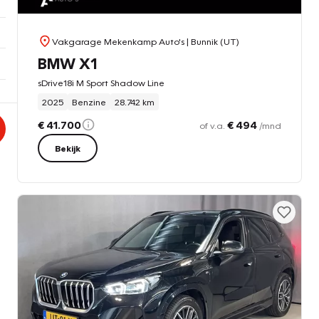
Vakgarage Mekenkamp Auto's
| Bunnik (UT)
BMW X1
sDrive18i M Sport Shadow Line
2025
Benzine
28.742 km
€ 41.700
€ 494
of v.a.
/mnd
Bekijk