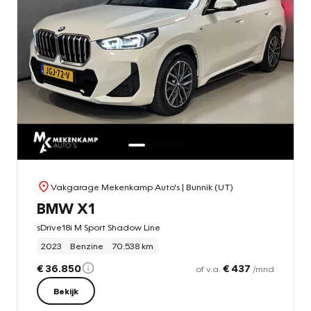
Vakgarage Mekenkamp Auto's
| Bunnik (UT)
BMW X1
sDrive18i M Sport Shadow Line
2023
Benzine
70.538 km
€ 36.850
€ 437
of v.a.
/mnd
Bekijk