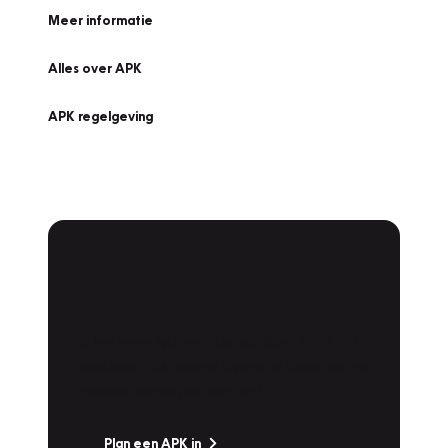
Meer informatie
Alles over APK
APK regelgeving
APK Keuring bij
Vakgarage!
Is het weer tijd voor de jaarlijkse APK? Ga
snel naar Vakgarage bij u in de buurt, en ga
zonder zorgen de weg op!
Plan een APK in