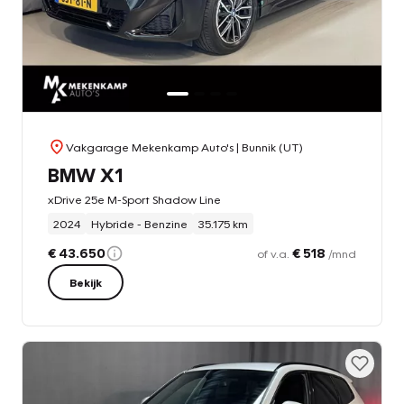
Vakgarage Mekenkamp Auto's
| Bunnik (UT)
BMW X1
xDrive 25e M-Sport Shadow Line
2024
Hybride - Benzine
35.175 km
€ 43.650
€ 518
of v.a.
/mnd
Bekijk