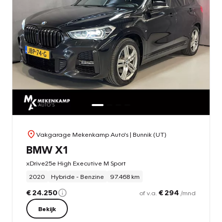
Vakgarage Mekenkamp Auto's
| Bunnik (UT)
BMW X1
xDrive25e High Executive M Sport
2020
Hybride - Benzine
97.468 km
€ 24.250
€ 294
of v.a.
/mnd
Bekijk