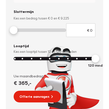
Slottermijn
Kies een bedrag tussen
€ 0
en
€ 9.225
Looptijd
Kies een looptijd tussen
12
en
120
maanden
120
mnd
Uw maandbedrag:
€ 365
,-
Offerte aanvragen