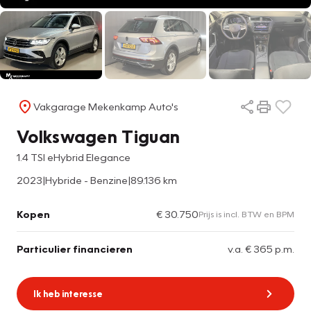
Vakgarage Mekenkamp Auto's
Volkswagen Tiguan
1.4 TSI eHybrid Elegance
2023
|
Hybride - Benzine
|
89.136 km
Kopen
€ 30.750
Prijs is incl. BTW en BPM
Particulier financieren
v.a. € 365 p.m.
Ik heb interesse