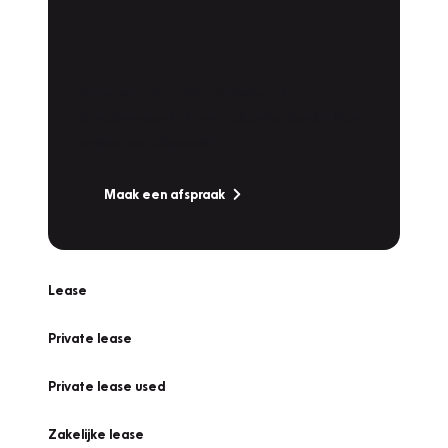
Plan een
Werkplaatsafspraak
Is uw auto toe aan Onderhoud,
Bandenwissel of een Vakantiecheck? Plan
online een afspraak!
Maak een afspraak
Lease
Private lease
Private lease used
Zakelijke lease