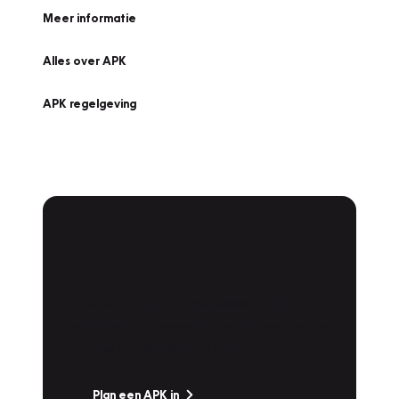
Meer informatie
Alles over APK
APK regelgeving
APK Keuring bij
Vakgarage!
Is het weer tijd voor de jaarlijkse APK? Ga
snel naar Vakgarage bij u in de buurt, en ga
zonder zorgen de weg op!
Plan een APK in