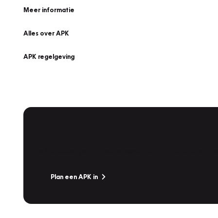
Meer informatie
Alles over APK
APK regelgeving
APK Keuring bij Vakgarage!
Is het weer tijd voor de jaarlijkse APK? Ga snel naar V
Plan een APK in