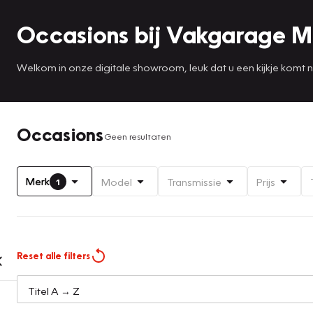
Occasions bij Vakgarage 
Welkom in onze digitale showroom, leuk dat u een kijkje komt
Occasions
Geen resultaten
Merk
Model
Transmissie
Prijs
1
Reset alle filters