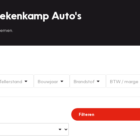
Mekenkamp Auto's
 nemen.
Tellerstand
Bouwjaar
Brandstof
BTW / marge
Filteren