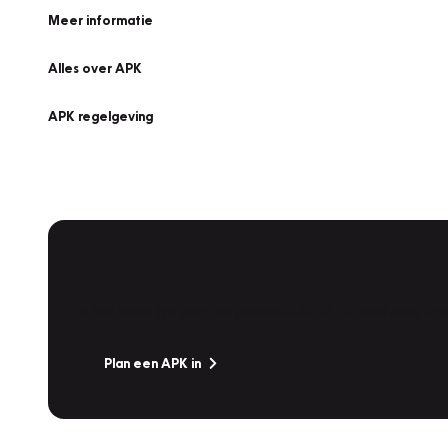
Meer informatie
Alles over APK
APK regelgeving
APK Keuring bij Vakgarage!
Is het weer tijd voor de jaarlijkse APK? Ga snel naar V
Plan een APK in