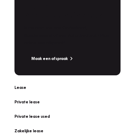
Plan een
Werkplaatsafspraak
Is uw auto toe aan Onderhoud,
Bandenwissel of een Vakantiecheck? Plan
online een afspraak!
Maak een afspraak
Lease
Private lease
Private lease used
Zakelijke lease