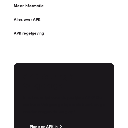
Meer informatie
Alles over APK
APK regelgeving
APK Keuring bij
Vakgarage!
Is het weer tijd voor de jaarlijkse APK? Ga
snel naar Vakgarage bij u in de buurt, en ga
zonder zorgen de weg op!
Plan een APK in