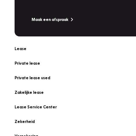
Is uw auto toe aan Onderhoud, Bandenwissel of een Va
Maak een afspraak
Lease
Private lease
Private lease used
Zakelijke lease
Lease Service Center
Zekerheid