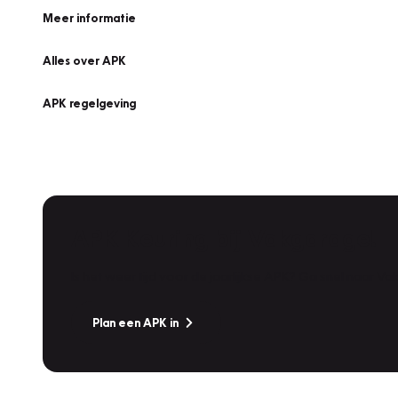
Meer informatie
Alles over APK
APK regelgeving
APK Keuring bij Vakgarage!
Is het weer tijd voor de jaarlijkse APK? Ga snel naar V
Plan een APK in