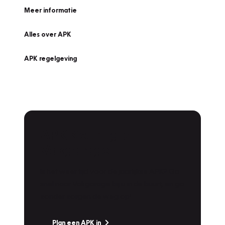
Meer informatie
Alles over APK
APK regelgeving
APK Keuring bij
Vakgarage!
Is het weer tijd voor de jaarlijkse APK? Ga
snel naar Vakgarage bij u in de buurt, en ga
zonder zorgen de weg op!
Plan een APK in