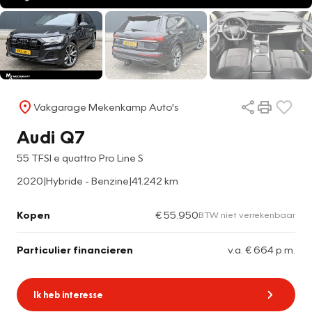
Vakgarage Mekenkamp Auto's
Audi Q7
55 TFSI e quattro Pro Line S
2020
|
Hybride - Benzine
|
41.242 km
Kopen
€ 55.950
BTW niet verrekenbaar
Particulier financieren
v.a. € 664 p.m.
Ik heb interesse