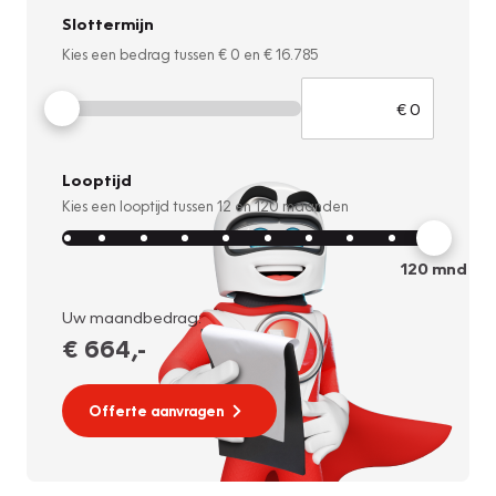
Slottermijn
Kies een bedrag tussen
€ 0
en
€ 16.785
Looptijd
Kies een looptijd tussen
12
en
120
maanden
120
mnd
Uw maandbedrag:
€ 664
,-
Offerte aanvragen