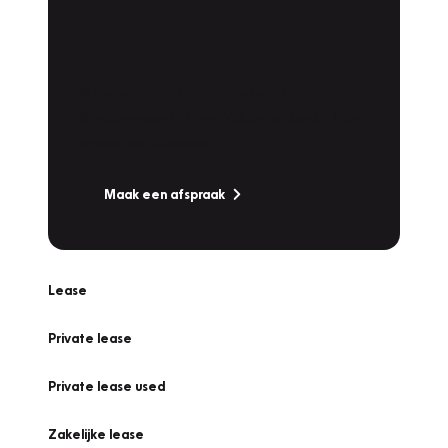
Plan een
Werkplaatsafspraak
Is uw auto toe aan Onderhoud,
Bandenwissel of een Vakantiecheck? Plan
online een afspraak!
Maak een afspraak
Lease
Private lease
Private lease used
Zakelijke lease