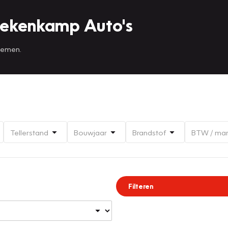
Mekenkamp Auto's
 nemen.
Tellerstand
Bouwjaar
Brandstof
BTW / ma
Filteren