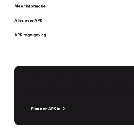
Meer informatie
Alles over APK
APK regelgeving
APK Keuring bij Vakgarage!
Is het weer tijd voor de jaarlijkse APK? Ga snel naar V
Plan een APK in