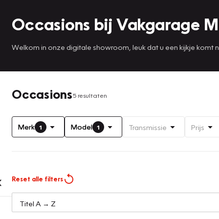
Occasions bij Vakgarage 
Welkom in onze digitale showroom, leuk dat u een kijkje komt
Occasions
5 resultaten
Merk
Model
Transmissie
Prijs
1
1
Reset alle filters