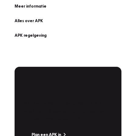
Meer informatie
Alles over APK
APK regelgeving
APK Keuring bij
Vakgarage!
Is het weer tijd voor de jaarlijkse APK? Ga
snel naar Vakgarage bij u in de buurt, en ga
zonder zorgen de weg op!
Plan een APK in