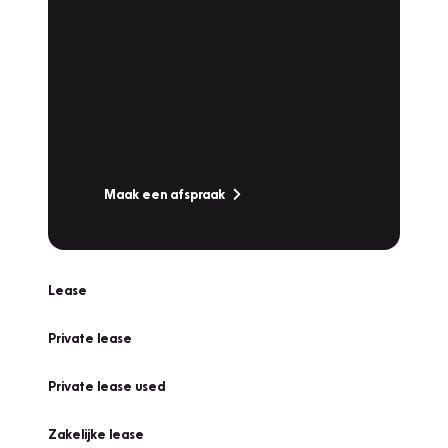
Plan een
Werkplaatsafspraak
Is uw auto toe aan Onderhoud,
Bandenwissel of een Vakantiecheck? Plan
online een afspraak!
Maak een afspraak
Lease
Private lease
Private lease used
Zakelijke lease