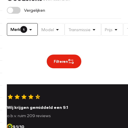
Vergelijken
Merk
Model
Transmissie
Prijs
1
Filteren
Wij krijgen gemiddeld een 9.1
o.b.v. ruim 209 reviews
9.1/10