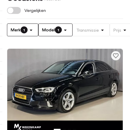
Vergelijken
Merk
Model
Transmissie
Prijs
1
1