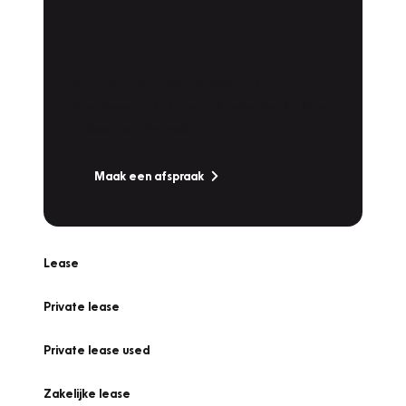
Plan een
Werkplaatsafspraak
Is uw auto toe aan Onderhoud,
Bandenwissel of een Vakantiecheck? Plan
online een afspraak!
Maak een afspraak
Lease
Private lease
Private lease used
Zakelijke lease