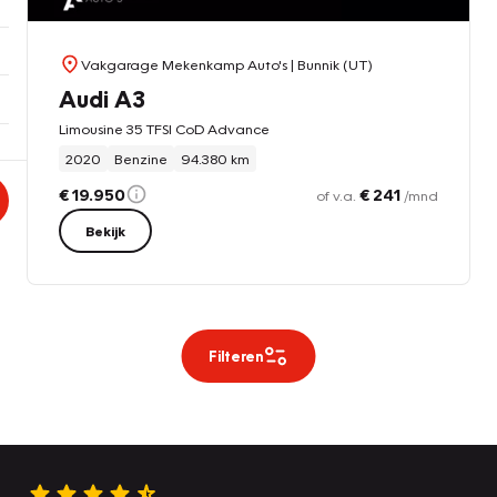
Vakgarage Mekenkamp Auto's
| Bunnik (UT)
Audi A3
Limousine 35 TFSI CoD Advance
2020
Benzine
94.380 km
€ 19.950
€ 241
of v.a.
/mnd
Bekijk
Filteren