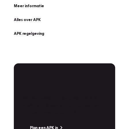
Meer informatie
Alles over APK
APK regelgeving
APK Keuring bij
Vakgarage!
Is het weer tijd voor de jaarlijkse APK? Ga
snel naar Vakgarage bij u in de buurt, en ga
zonder zorgen de weg op!
Plan een APK in